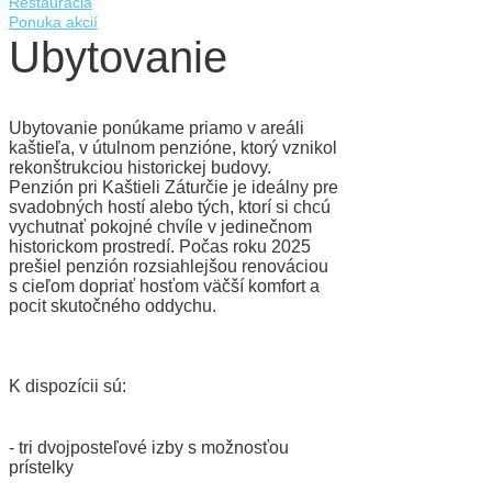
Reštaurácia
Ponuka akcií
Ubytovanie
Ubytovanie ponúkame priamo v areáli
kaštieľa, v útulnom penzióne, ktorý vznikol
rekonštrukciou historickej budovy.
Penzión pri Kaštieli Záturčie je ideálny pre
svadobných hostí alebo tých, ktorí si chcú
vychutnať pokojné chvíle v jedinečnom
historickom prostredí. Počas roku 2025
prešiel penzión rozsiahlejšou renováciou
s cieľom dopriať hosťom väčší komfort a
pocit skutočného oddychu.
K dispozícii sú:
- tri dvojposteľové izby s možnosťou
prístelky