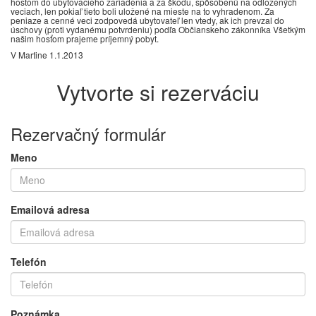
hosťom do ubytovacieho zariadenia a za škodu, spôsobenú na odložených
veciach, len pokiaľ tieto boli uložené na mieste na to vyhradenom. Za
peniaze a cenné veci zodpovedá ubytovateľ len vtedy, ak ich prevzal do
úschovy (proti vydanému potvrdeniu) podľa Občianskeho zákonníka Všetkým
našim hosťom prajeme príjemný pobyt.
V Martine 1.1.2013
Vytvorte si rezerváciu
Rezervačný formulár
Meno
Emailová adresa
Telefón
Poznámka