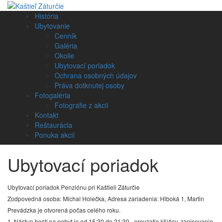
História
Ubytovanie
Cenník
Galéria
Okolie
Ubytovací poriadok
Ochrana osobných údajov
Práva dotknutej osoby
Fotogaléria
Fotografie z akcií
Kontakt
Reštaurácia
Ponuka akcií
Ubytovací poriadok
Ubytovací poriadok Penziónu pri Kaštieli Záturčie
Zodpovedná osoba: Michal Holečka, Adresa zariadenia: Hlboká 1, Martin
Prevádzka je otvorená počas celého roku.
1. Nástup hostí na pobyt je od 15:30 do 21:30 - prevzatie kľúčov, zapisovanie