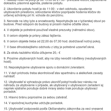
dokladov, písomná agenda, platenie pobytu.
2. Ukončenie pobytu hostí je do 11:00 - v deň odchodu, opustenie
ubytovacích priestorov, odovzdanie kľúčov poprípade hodenia kľúčov do
určenej schránky pri hl. vchode do penziónu.
3. Nenoste na izby lyže a snowboardy. Nepohybujte sa v lyžiarskej obuvi po
budove. Pred vstupom do budovy si prosím riadne očistite obuv.
4. V objekte je potrebné používať vlastné prezuvky (náhradnú obuv).
5. V celom objekte je prísny zákaz fajčenia.
6. V celom objekte treba od 22,00 do 07,00 hod. dodržiavať nočný pokoj.
7. V čase dlhodobejšieho odchodu z izby je potrebné uzavrieť okná.
8. Za stratu každého kľúča účtujeme 20,- €
9. Prosíme ubytovaných hostí, aby na izby nevodili návštevy (neubytovaných
hostí).
10. Neposkytujeme ubytovanie spolu s domácimi zvieratami.
11. V deň príchodu treba skontrolovať stav apartmánu a akékoľvek zavady
nahlásiť.
12. Ubytovateľ si vyhradzuje právo ukončiť pobyt hosťa bez nároku na
náhradu za ubytovanie v prípade, ak ubytovaný v ubytovacom zariadení aj
napriek výstrahe porušuje dobré mravy alebo inak porušuje ubytovací
poriadok.
13. Hlavnú bránu poprosíme za sebou zatvárať.
14. V spoločnej kuchynke udržujte poriadok.
15. Ubytovateľ zodpovedá podľa Občianskeho zákonníka za veci vnesené