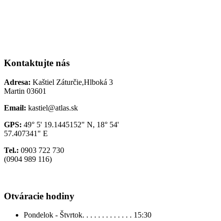
Kontaktujte nás
Adresa:
Kaštiel Záturčie,Hlboká 3
Martin 03601
Email:
kastiel@atlas.sk
GPS:
49° 5' 19.1445152" N, 18° 54'
57.407341" E
Tel.:
0903 722 730
(0904 989 116)
Otváracie hodiny
Pondelok - Štvrtok. . . . . . . . . . . . .
15:30