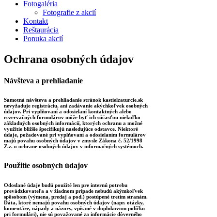
Fotogaléria
Fotografie z akcií
Kontakt
Reštaurácia
Ponuka akcií
Ochrana osobných údajov
Návšteva a prehliadanie
Samotná návšteva a prehliadanie stránok kastielzaturcie.sk
nevyžaduje registráciu, ani zadávanie akýchkoľvek osobných
údajov. Pri vyplňovaní a odosielaní kontaktných alebo
rezervačných formulárov môže byť ich súčasťou niekoľko
základných osobných informácií, ktorých ochranu a možné
využitie bližšie špecifikujú nasledujúce odstavce. Niektoré
údaje, požadované pri vyplňovaní a odosielaním formulárov
majú povahu osobných údajov v zmysle Zákona č. 52/1998
Z.z. o ochrane osobných údajov v informačných systémoch.
Použitie osobných údajov
Odoslané údaje budú použité len pre internú potrebu
prevádzkovateľa a v žiadnom prípade nebudú akýmkoľvek
spôsobom (výmena, predaj a pod.) postúpené tretím stranám.
Dáta, ktoré nemajú povahu osobných údajov (napr. otázky,
komentáre, nápady a názory, vpísané v doplnkovom políčku
pri formulári), nie sú považované za informácie dôverného