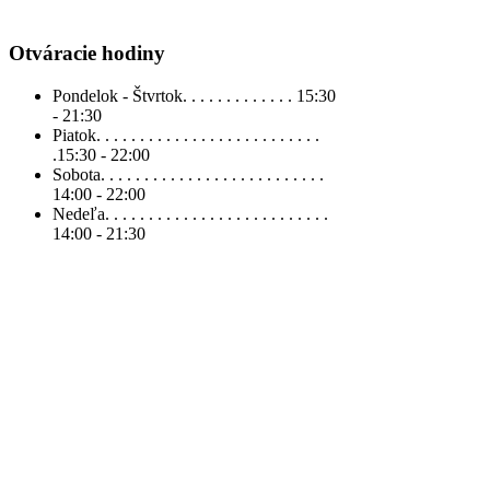
Otváracie hodiny
Pondelok - Štvrtok. . . . . . . . . . . . .
15:30
- 21:30
Piatok. . . . . . . . . . . . . . . . . . . . . . . . . .
.
15:30 - 22:00
Sobota. . . . . . . . . . . . . . . . . . . . . . . . . .
14:00 - 22:00
Nedeľa. . . . . . . . . . . . . . . . . . . . . . . . . .
14:00 - 21:30