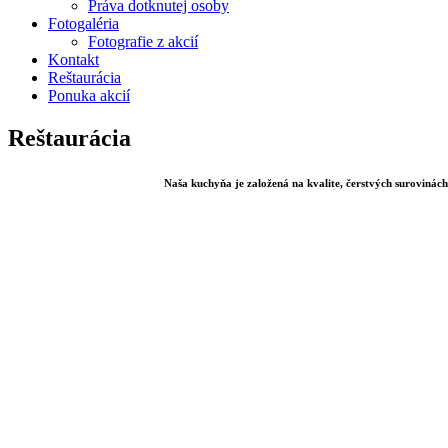
Práva dotknutej osoby
Fotogaléria
Fotografie z akcií
Kontakt
Reštaurácia
Ponuka akcií
Reštaurácia
Naša kuchyňa je založená na kvalite, čerstvých surovinác