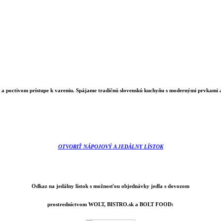
h a poctivom prístupe k vareniu. Spájame tradičnú slovenskú kuchyňu s modernými prvkami a 
OTVORIŤ NÁPOJOVÝ A JEDÁLNY LÍSTOK
Odkaz na jedálny lístok s možnosťou objednávky jedla s dovozom
prostredníctvom WOLT, BISTRO.sk a BOLT FOOD: