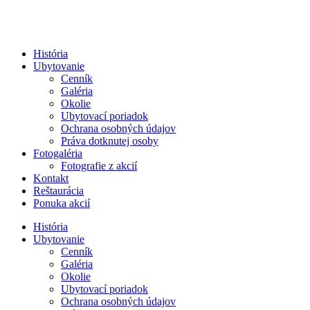
História
Ubytovanie
Cenník
Galéria
Okolie
Ubytovací poriadok
Ochrana osobných údajov
Práva dotknutej osoby
Fotogaléria
Fotografie z akcií
Kontakt
Reštaurácia
Ponuka akcií
História
Ubytovanie
Cenník
Galéria
Okolie
Ubytovací poriadok
Ochrana osobných údajov